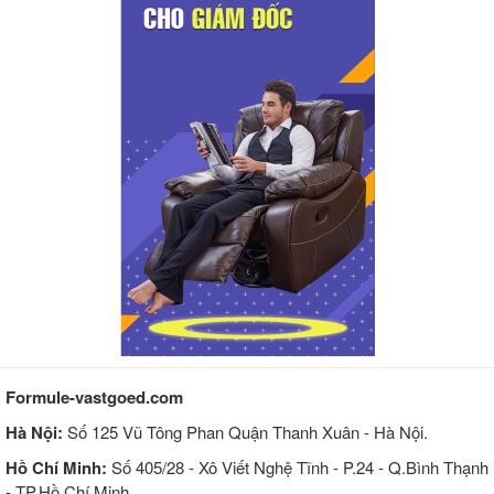
Formule-vastgoed.com
Hà Nội:
Số 125 Vũ Tông Phan Quận Thanh Xuân - Hà Nội.
Hồ Chí Minh:
Số 405/28 - Xô Viết Nghệ Tĩnh - P.24 - Q.Bình Thạnh
- TP.Hồ Chí Minh.