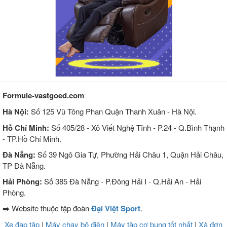
Formule-vastgoed.com
Hà Nội:
Số 125 Vũ Tông Phan Quận Thanh Xuân - Hà Nội.
Hồ Chí Minh:
Số 405/28 - Xô Viết Nghệ Tĩnh - P.24 - Q.Bình Thạnh
- TP.Hồ Chí Minh.
Đà Nẵng:
Số 39 Ngô Gia Tự, Phường Hải Châu 1, Quận Hải Châu,
TP Đà Nẵng.
Hải Phòng:
Số 385 Đà Nẵng - P.Đông Hải I - Q.Hải An - Hải
Phòng.
➡️ Website thuộc tập đoàn
Đại Việt Sport
.
Xe đạp tập
|
Máy chạy bộ điện
|
Máy tập cơ bụng tốt nhất
|
Xà đơn