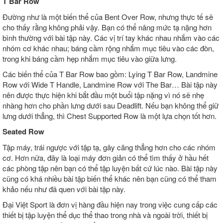
T Bar Row
Đường như là một biến thể của Bent Over Row, nhưng thực tế sẽ
cho thấy rằng không phải vậy. Bạn có thể nâng mức tạ nặng hơn
bình thường với bài tập này. Các vị trí tay khác nhau nhắm vào các
nhóm cơ khác nhau; báng cầm rộng nhắm mục tiêu vào các đòn,
trong khi báng cầm hẹp nhắm mục tiêu vào giữa lưng.
Các biến thể của T Bar Row bao gồm: Lying T Bar Row, Landmine
Row với Wide T Handle, Landmine Row với The Bar… Bài tập này
nên được thực hiện khi bắt đầu một buổi tập nặng vì nó sẽ nhẹ
nhàng hơn cho phần lưng dưới sau Deadlift. Nếu bạn không thể giữ
lưng dưới thẳng, thì Chest Supported Row là một lựa chọn tốt hơn.
Seated Row
Tập máy, trái ngược với tập tạ, gây căng thẳng hơn cho các nhóm
cơ. Hơn nữa, đây là loại máy đơn giản có thể tìm thấy ở hầu hết
các phòng tập nên bạn có thể tập luyện bất cứ lúc nào. Bài tập này
cũng có khá nhiều bài tập biến thể khác nên bạn cũng có thể tham
khảo nếu như đã quen với bài tập này.
Đại Việt Sport là đơn vị hàng đầu hiện nay trong việc cung cấp các
thiết bị tập luyện thể dục thể thao trong nhà và ngoài trời, thiết bị