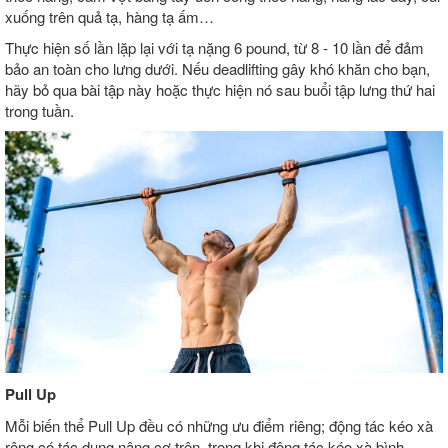
xuống trên quả tạ, hàng tạ ấm…
Thực hiện số lần lặp lại với tạ nặng 6 pound, từ 8 - 10 lần để đảm
bảo an toàn cho lưng dưới. Nếu deadlifting gây khó khăn cho bạn,
hãy bỏ qua bài tập này hoặc thực hiện nó sau buổi tập lưng thứ hai
trong tuần.
Pull Up
Mỗi biến thể Pull Up đều có những ưu điểm riêng; động tác kéo xà
rộng có tác dụng nâng cơ trên, trong khi động tác kéo xà bình