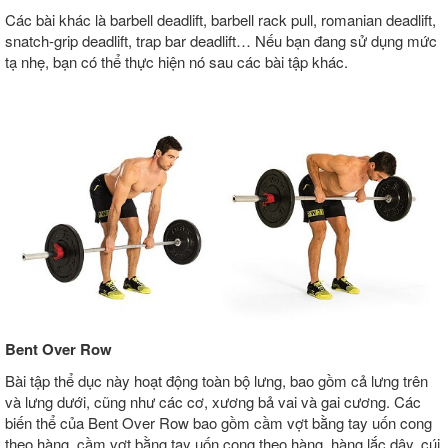
Các bài khác là barbell deadlift, barbell rack pull, romanian deadlift,
snatch-grip deadlift, trap bar deadlift… Nếu bạn đang sử dụng mức
tạ nhẹ, bạn có thể thực hiện nó sau các bài tập khác.
Bent Over Row
Bài tập thể dục này hoạt động toàn bộ lưng, bao gồm cả lưng trên
và lưng dưới, cũng như các cơ, xương bả vai và gai cương. Các
biến thể của Bent Over Row bao gồm cầm vợt bằng tay uốn cong
theo hàng, cầm vợt bằng tay uốn cong theo hàng, hàng lắc dây, cúi