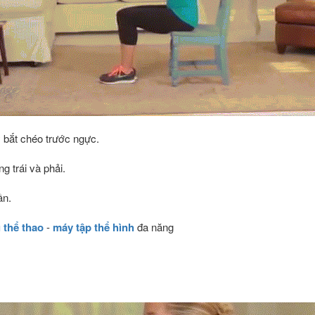
y bắt chéo trước ngực.
g trái và phải.
ần.
 thể thao
-
máy tập thể hình
đa năng