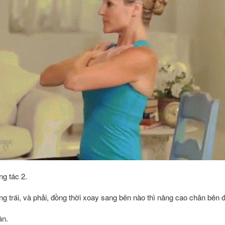
ng tác 2.
ng trái, và phải, đồng thời xoay sang bên nào thì nâng cao chân bên đ
ần.