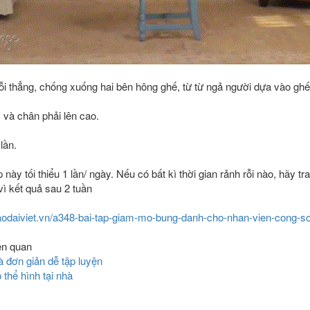
uỗi thẳng, chống xuống hai bên hông ghế, từ từ ngả người dựa vào ghế,
, và chân phải lên cao.
lần.
 này tối thiểu 1 lần/ ngày. Nếu có bất kì thời gian rảnh rỗi nào, hãy 
vì kết quả sau 2 tuần
haodaiviet.vn/a348-bai-tap-giam-mo-bung-danh-cho-nhan-vien-cong-so
ên quan
hà đơn giản dễ tập luyện
thể hình tại nhà