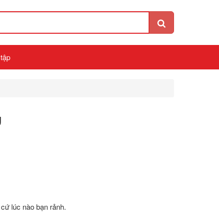
 tập
g
 cứ lúc nào bạn rảnh.