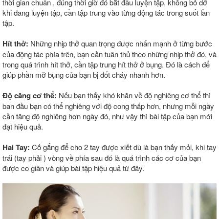
thời gian chuẩn , đúng thời giờ đó bắt đầu luyện tập, không bỏ dở
khi đang luyện tập, cần tập trung vào từng động tác trong suốt lần
tập.
Hít thở:
Những nhịp thở quan trọng được nhấn mạnh ở từng bước
của động tác phía trên, bạn cần tuân thủ theo những nhịp thở đó, và
trong quá trình hít thở, cần tập trung hít thở ở bụng. Đó là cách để
giúp phần mỡ bụng của bạn bị đốt cháy nhanh hơn.
Độ căng cơ thể:
Nếu bạn thấy khó khăn về độ nghiêng cơ thể thì
ban đầu bạn có thể nghiêng với độ cong thấp hơn, nhưng mỗi ngày
cần tăng độ nghiêng hơn ngày đó, như vậy thì bài tập của bạn mới
đạt hiệu quả.
Hai Tay:
Cố gắng để cho 2 tay được xiết dù là bạn thấy mỏi, khi tay
trái (tay phải ) vòng về phía sau đó là quá trình các cơ của bạn
được co giãn và giúp bài tập hiệu quả từ đây.