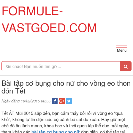
FORMULE-
VASTGOED.COM
Menu
Bài tập cơ bụng cho nữ cho vòng eo thon
đón Tết
Ngày đăng 10/02/2015 06:55
Tết ẤT Mùi 2015 sắp đến, bạn cảm thấy bối rối vì vòng eo “quá
khổ”, không tự tin diện các bộ cánh bó sát du xuân. Hãy giữ một
chế độ ăn lành mạnh, khoa học và thói quen tập thể dục mỗi ngày,
tham khảo các
bài tập cơ bụng cho nữ
đơn giản, có thể tập tại