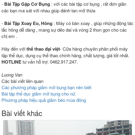
-
Bài Tập Gập Cơ Bụng
: với các bài tập cơ bụng , rất đơn giản
các bạn ma sát với nhau giúp đánh tan mỡ thừa
-
Bài Tập Xoay Eo, Hông
: Máy có bàn xoay , giúp những động tác
lắc hông dễ dàng , mang sự dẻo dai và vòng 2 thon gọn cho các
chị em .
Hãy đến với
thể thao đại việt
- Cửa hàng chuyên phân phối máy
tập thể dục, dụng cụ thể thao chính hãng, chất lượng, giá tốt nhất.
HOTLINE
tư vấn hỗ trợ: 0462.917.247.
Luong Van
Các bài viết liên quan
Các phương pháp giảm mỡ bụng bạn nên biết
Bài tập thể dục giảm mỡ bụng cho nữ.
Phương pháp hiệu quả giảm béo mùa đông
Bài viết khác