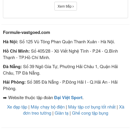
Xem tiếp
Formule-vastgoed.com
Hà Nội:
Số 125 Vũ Tông Phan Quận Thanh Xuân - Hà Nội.
Hồ Chí Minh:
Số 405/28 - Xô Viết Nghệ Tĩnh - P.24 - Q.Bình
Thạnh - TP.Hồ Chí Minh.
Đà Nẵng:
Số 39 Ngô Gia Tự, Phường Hải Châu 1, Quận Hải
Châu, TP Đà Nẵng.
Hải Phòng:
Số 385 Đà Nẵng - P.Đông Hải I - Q.Hải An - Hải
Phòng.
➡️ Website thuộc tập đoàn
Đại Việt Sport
.
Xe đạp tập
|
Máy chạy bộ điện
|
Máy tập cơ bụng tốt nhất
|
Xà
đơn treo tường
|
Giàn tạ
|
Ghế cong tập bụng