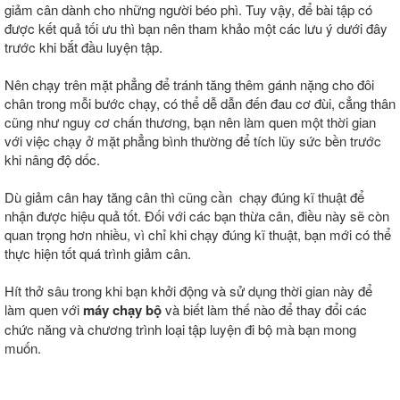
giảm cân dành cho những người béo phì. Tuy vậy, để bài tập có
được kết quả tối ưu thì bạn nên tham khảo một các lưu ý dưới đây
trước khi bắt đầu luyện tập.
Nên chạy trên mặt phẳng để tránh tăng thêm gánh nặng cho đôi
chân trong mỗi bước chạy, có thể dễ dẫn đến đau cơ đùi, cẳng thân
cũng như nguy cơ chấn thương, bạn nên làm quen một thời gian
với việc chạy ở mặt phẳng bình thường để tích lũy sức bền trước
khi nâng độ dốc.
Dù giảm cân hay tăng cân thì cũng cần chạy đúng kĩ thuật để
nhận được hiệu quả tốt. Đối với các bạn thừa cân, điều này sẽ còn
quan trọng hơn nhiều, vì chỉ khi chạy đúng kĩ thuật, bạn mới có thể
thực hiện tốt quá trình giảm cân.
Hít thở sâu trong khi bạn khởi động và sử dụng thời gian này để
làm quen với
máy chạy bộ
và biết làm thế nào để thay đổi các
chức năng và chương trình loại tập luyện đi bộ mà bạn mong
muốn.