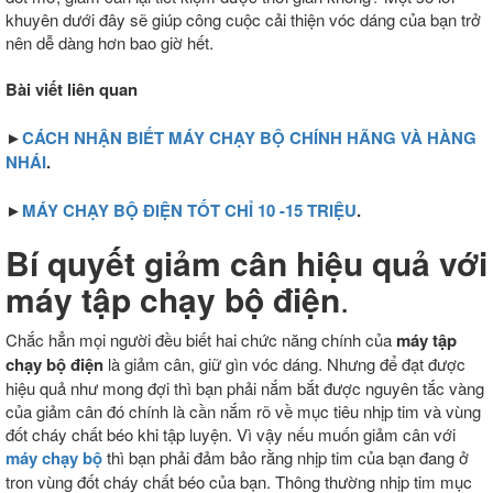
khuyên dưới đây sẽ giúp công cuộc cải thiện vóc dáng của bạn trở
nên dễ dàng hơn bao giờ hết.
Bài viết liên quan
►
CÁCH NHẬN BIẾT MÁY CHẠY BỘ CHÍNH HÃNG VÀ HÀNG
NHÁI
.
►
MÁY CHẠY BỘ ĐIỆN TỐT CHỈ 10 -15 TRIỆU
.
Bí quyết giảm cân hiệu quả với
máy tập chạy bộ điện
.
Chắc hẳn mọi người đều biết hai chức năng chính của
máy tập
chạy bộ điện
là giảm cân, giữ gìn vóc dáng. Nhưng để đạt được
hiệu quả như mong đợi thì bạn phải nắm bắt được nguyên tắc vàng
của giảm cân đó chính là cần nắm rõ về mục tiêu nhịp tim và vùng
đốt cháy chất béo khi tập luyện. Vì vậy nếu muốn giảm cân với
máy chạy bộ
thì bạn phải đảm bảo rằng nhịp tim của bạn đang ở
tron vùng đốt cháy chất béo của bạn. Thông thường nhịp tim mục