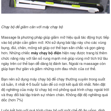
Chạy bộ để giảm cân với máy chạy bộ
Massage là phương pháp giúp giảm mỡ hiệu quả tác động trực tiếp
vào bộ phận cần giảm mỡ. Khi sử dụng bài tập này cho các vùng
bụng, đùi, chân, mông sẽ giúp cơ thể bạn săn chắc và gọn gàng
hơn. Những chiếc
máy chạy bộ điện
hiện nay được trang bị thêm
chức năng này với tần số rung mạnh mẽ giúp vùng mỡ tích trữ lâu
ngày trên cơ thể bạn dễ dàng bị đánh tan. Ngoài ra massage còn
giúp bạn thư giãn và giảm những cơn đau nhức của cơ thể.
Bạn nên sử dụng máy chạy bộ để chạy thường xuyên trong suốt
cả tuần, ít nhất 4-5 buổi/ tuần để có một kết quả tốt nhất. Nên đặt
độ nghiêng của máy từ chạy bộ mô phỏng quá trình chạy ngoài trời
và thay đổi bài tập tránh sự nhàm chán. Không đặt độ nghiêng quá
dốc (hơn 7%)
Luôn kết hợp với quá trình chạy bộ với một chế độ ăn uống, dinh