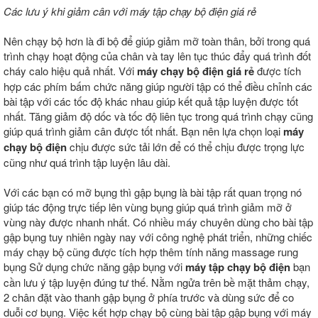
Các lưu ý khi giảm cân với máy tập chạy bộ điện giá rẻ
Nên chạy bộ hơn là đi bộ để giúp giảm mỡ toàn thân, bởi trong quá
trình chạy hoạt động của chân và tay lên tục thúc đẩy quá trình đốt
cháy calo hiệu quả nhất. Với
máy chạy bộ điện giá rẻ
được tích
hợp các phím bấm chức năng giúp người tập có thể điều chỉnh các
bài tập với các tốc độ khác nhau giúp kết quả tập luyện được tốt
nhất. Tăng giảm độ dốc và tốc độ liên tục trong quá trình chạy cũng
giúp quá trình giảm cân được tốt nhất. Bạn nên lựa chọn loại
máy
chạy bộ điện
chịu được sức tải lớn để có thể chịu được trọng lực
cũng như quá trình tập luyện lâu dài.
Với các bạn có mỡ bụng thì gập bụng là bài tập rất quan trọng nó
giúp tác động trực tiếp lên vùng bụng giúp quá trình giảm mỡ ở
vùng này được nhanh nhất. Có nhiều máy chuyên dùng cho bài tập
gập bụng tuy nhiên ngày nay với công nghệ phát triển, những chiếc
máy chạy bộ cũng được tích hợp thêm tính năng massage rung
bụng Sử dụng chức năng gập bụng với
máy tập chạy bộ điện
bạn
cần lưu ý tập luyện đúng tư thế. Nằm ngửa trên bề mặt thảm chạy,
2 chân đặt vào thanh gập bụng ở phía trước và dùng sức để co
duỗi cơ bụng. Việc kết hợp chạy bộ cùng bài tập gập bụng với máy