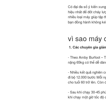
Có đại đa số ý kiến xun
hiệu nhất để đốt cháy l
nhiều loại máy giúp tập 
bạn đồng hành không ké
vì sao máy 
1. Các chuyên gia giảm
- Theo Amby Burfoot – T
nặng 65kg có thể dễ dàng
- Nhiều kết quả nghiên 
đi bộ 12.000 bước Mỗi ng
cho tuổi 60 trở lên. Còn
- Sau khi chạy 30-45 phú
khi chạy một giờ tốc độ 