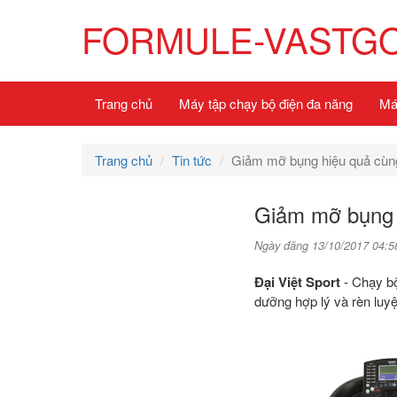
FORMULE-VASTG
Trang chủ
Máy tập chạy bộ điện đa năng
Má
Trang chủ
Tin tức
Giảm mỡ bụng hiệu quả cùn
Giảm mỡ bụng 
Ngày đăng 13/10/2017 04:5
Đại Việt Sport
- Chạy b
dưỡng hợp lý và rèn luyệ