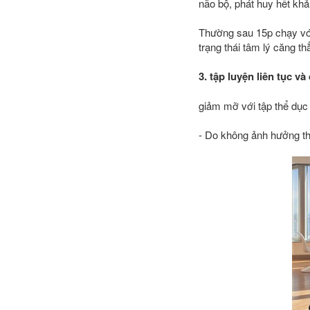
não bộ, phát huy hết kh
Thường sau 15p chạy vóc
trạng thái tâm lý căng t
3. tập luyện liên tục v
giảm mỡ với tập thể dục
- Do không ảnh hưởng thờ