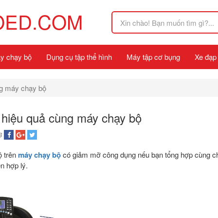
OED.COM
y chạy bộ
Dụng cụ tập thể hình
Máy tập cơ bụng
Xe đạp
g máy chạy bộ
hiệu quả cùng máy chạy bộ
8
ộ trên
máy chạy bộ
có giảm mỡ công dụng nếu bạn tổng hợp cùng ch
n hợp lý.