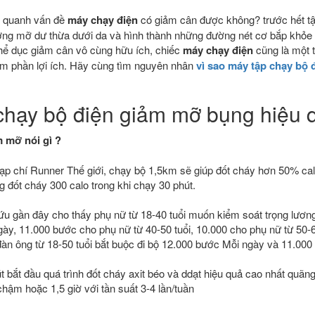
g quanh vấn đề
máy chạy điện
có giảm cân được không? trước hết tậ
ượng mỡ dư thừa dưới da và hình thành những đường nét cơ bắp khỏe 
thể dục giảm cân vô cùng hữu ích, chiếc
máy chạy điện
cũng là một 
m phần lợi ích. Hãy cùng tìm nguyên nhân
vì sao máy tập chạy bộ 
chạy bộ điện giảm mỡ bụng hiệu 
 mỡ nói gì ?
ạp chí Runner Thế giới, chạy bộ 1,5km sẽ giúp đốt cháy hơn 50% calo
 đốt cháy 300 calo trong khi chạy 30 phút.
cứu gần đây cho thấy phụ nữ từ 18-40 tuổi muốn kiểm soát trọng lươn
ày, 11.000 bước cho phụ nữ từ 40-50 tuổi, 10.000 cho phụ nữ từ 50-
 đàn ông từ 18-50 tuổi bắt buộc đi bộ 12.000 bước Mỗi ngày và 11.000 c
t bắt đầu quá trình đốt cháy axit béo và ddạt hiệu quả cao nhất quãng
chậm hoặc 1,5 giờ với tần suất 3-4 lần/tuần