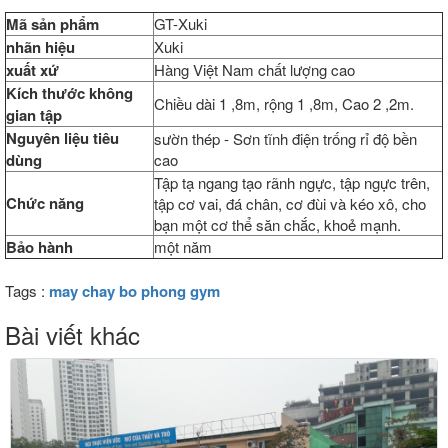
Mã sản phẩm
GT-Xuki
nhãn hiệu
Xuki
xuất xứ
Hàng Việt Nam chất lượng cao
Kích thước không
Chiều dài 1 ,8m, rộng 1 ,8m, Cao 2 ,2m.
gian tập
Nguyên liệu tiêu
sườn thép - Sơn tĩnh điện
trống rỉ độ bền
dùng
cao
Tập tạ ngang tạo rãnh ngực, tập ngực trên,
Chức năng
tập cơ vai, đá chân, cơ đùi và kéo xô, cho
bạn một cơ thể săn chắc, khoẻ mạnh.
Bảo hành
một năm
Tags :
may chay bo phong gym
Bài viết khác