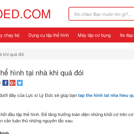
OED.COM
y chạy bộ
Dụng cụ tập thể hình
Máy tập cơ bụng
Xe đạp
à khi quá đói
hể hình tại nhà khi quá đói
5
dưới đây của Lực sĩ Lý Đức sẽ giúp bạn
tap the hinh tai nha hieu q
khởi đầu tập thể hình. Để tăng trưởng toàn diện những khối cơ trên cơ
n cần tuân thủ những nguyên tắc sau.
 hình