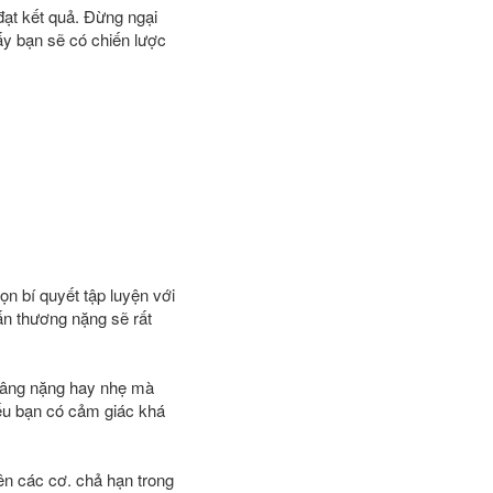
đạt kết quả. Đừng ngại
ấy bạn sẽ có chiến lược
n bí quyết tập luyện với
ấn thương nặng sẽ rất
 nâng nặng hay nhẹ mà
nếu bạn có cảm giác khá
ên các cơ. chả hạn trong