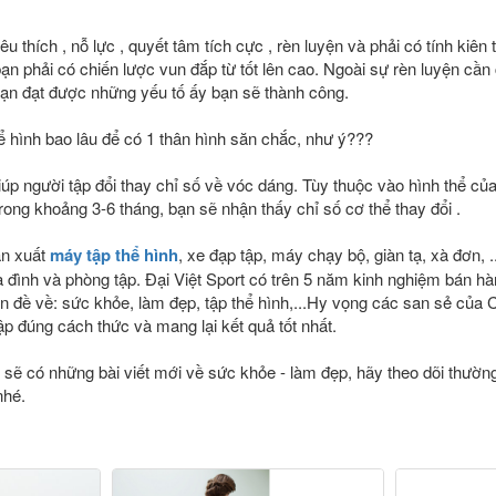
u thích , nỗ lực , quyết tâm tích cực , rèn luyện và phải có tính kiên t
n phải có chiến lược vun đắp từ tốt lên cao. Ngoài sự rèn luyện cần
bạn đạt được những yếu tố ấy bạn sẽ thành công.
hể hình bao lâu để có 1 thân hình săn chắc, như ý???
 giúp người tập đổi thay chỉ số về vóc dáng. Tùy thuộc vào hình thể c
rong khoảng 3-6 tháng, bạn sẽ nhận thấy chỉ số cơ thể thay đổi .
ản xuất
máy tập thể hình
, xe đạp tập, máy chạy bộ, giàn tạ, xà đơn, .
ia đình và phòng tập. Đại Việt Sport có trên 5 năm kinh nghiệm bán hàn
 đề về: sức khỏe, làm đẹp, tập thể hình,...Hy vọng các san sẻ của C
p đúng cách thức và mang lại kết quả tốt nhất.
 sẽ có những bài viết mới về sức khỏe - làm đẹp, hãy theo dõi thườ
nhé.