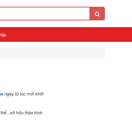
 tập
ua
ngay từ lúc mới khởi
 thể , sở hữu thân hình