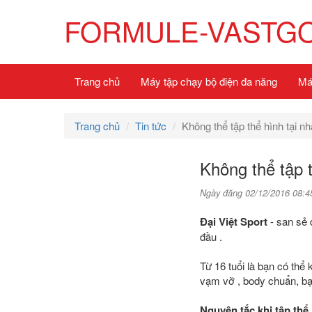
FORMULE-VASTG
Trang chủ
Máy tập chạy bộ điện đa năng
Má
Trang chủ
Tin tức
Không thể tập thể hình tại nh
Không thể tập t
Ngày đăng 02/12/2016 08:4
Đại Việt Sport
- san sẻ 
đầu .
Từ 16 tuổi là bạn có thể 
vạm vỡ , body chuẩn, bạ
Nguyên tắc khi tập thể