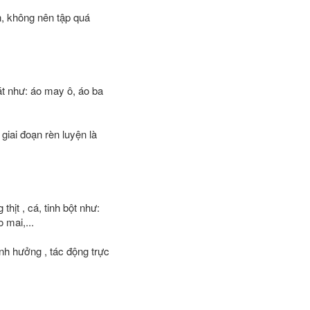
n, không nên tập quá
át như: áo may ô, áo ba
giai đoạn rèn luyện là
hịt , cá, tinh bột như:
 mai,...
ảnh hưởng , tác động trực