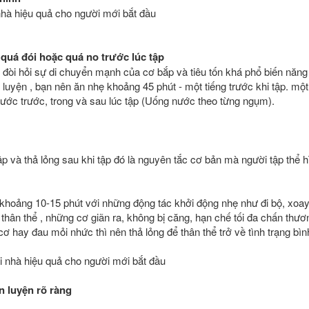
quá đói hoặc quá no trước lúc tập
o đòi hỏi sự di chuyển mạnh của cơ bắp và tiêu tốn khá phổ biến năn
p luyện , bạn nên ăn nhẹ khoảng 45 phút - một tiếng trước khi tập. một
ước trước, trong và sau lúc tập (Uống nước theo từng ngụm).
ập và thả lỏng sau khi tập đó là nguyên tắc cơ bản mà người tập thể
 khoảng 10-15 phút với những động tác khởi động nhẹ như đi bộ, xoay
ân thể , những cơ giãn ra, không bị căng, hạn chế tối đa chấn thươn
cơ hay đau mỏi nhức thì nên thả lỏng để thân thể trở về tình trạng bìn
ại nhà hiệu quả cho người mới bắt đầu
n luyện rõ ràng