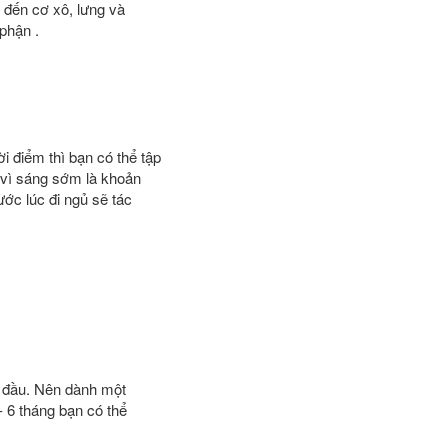
p đến cơ xô, lưng và
phận .
ời điểm thì bạn có thể tập
 vì sáng sớm là khoản
ớc lúc đi ngủ sẽ tác
ng đầu. Nên dành một
 6 tháng bạn có thể