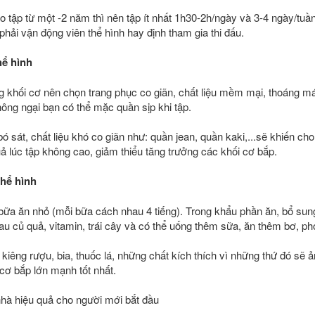
o tập từ một -2 năm thì nên tập ít nhất 1h30-2h/ngày và 3-4 ngày/tuầ
phải vận động viên thể hình hay định tham gia thi đấu.
hể hình
ng khối cơ nên chọn trang phục co giãn, chất liệu mềm mại, thoáng m
không ngại bạn có thể mặc quần sịp khi tập.
 sát, chất liệu khó co giãn như: quần jean, quần kaki,...sẽ khiến cho 
uả lúc tập không cao, giảm thiểu tăng trưởng các khối cơ bắp.
thể hình
bữa ăn nhỏ (mỗi bữa cách nhau 4 tiếng). Trong khẩu phần ăn, bổ sung t
rau củ quả, vitamin, trái cây và có thể uống thêm sữa, ăn thêm bơ, pho
 kiêng rượu, bia, thuốc lá, những chất kích thích vì những thứ đó sẽ 
 cơ bắp lớn mạnh tốt nhất.