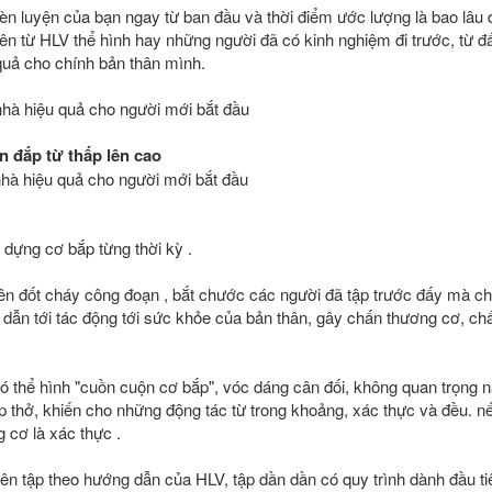
èn luyện của bạn ngay từ ban đầu và thời điểm ước lượng là bao lâu 
ên từ HLV thể hình hay những người đã có kinh nghiệm đi trước, từ đ
 quả cho chính bản thân mình.
i nhà hiệu quả cho người mới bắt đầu
n đắp từ thấp lên cao
 dựng cơ bắp từng thời kỳ .
ên đốt cháy công đoạn , bắt chước các người đã tập trước đấy mà chọ
 dẫn tới tác động tới sức khỏe của bản thân, gây chấn thương cơ, ch
có thể hình "cuồn cuộn cơ bắp", vóc dáng cân đối, không quan trọng
ịp thở, khiến cho những động tác từ trong khoảng, xác thực và đều. 
 cơ là xác thực .
nên tập theo hướng dẫn của HLV, tập dần dần có quy trình dành đầu ti