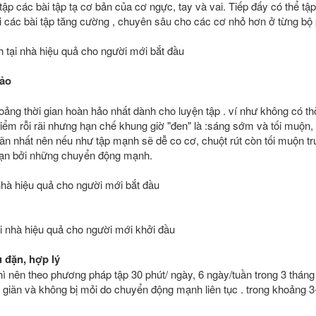
tập các bài tập tạ cơ bản của cơ ngực, tay và vai. Tiếp đấy có thể tậ
i các bài tập tăng cường , chuyên sâu cho các cơ nhỏ hơn ở từng bộ 
 tại nhà hiệu quả cho người mới bắt đầu
hảo
hoảng thời gian hoàn hảo nhất dành cho luyện tập . ví như không có th
iểm rỗi rãi nhưng hạn chế khung giờ "đen" là :sáng sớm và tối muộn,
ãn nhất nên nếu như tập mạnh sẽ dễ co cơ, chuột rút còn tối muộn trư
bạn bởi những chuyển động mạnh.
ại nhà hiệu quả cho người mới khởi đầu
u đặn, hợp lý
thì nên theo phương pháp tập 30 phút/ ngày, 6 ngày/tuần trong 3 thá
giãn và không bị mỏi do chuyển động mạnh liên tục . trong khoảng 3-