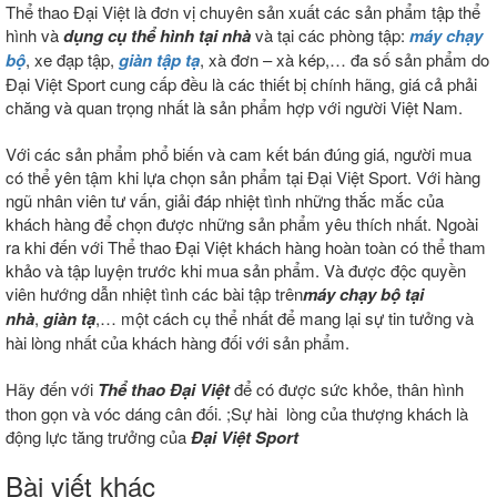
Thể thao Đại Việt là đơn vị chuyên sản xuất các sản phẩm tập thể
hình và
dụng cụ thể hình tại nhà
và tại các phòng tập:
máy chạy
bộ
, xe đạp tập,
giàn tập tạ
, xà đơn – xà kép,… đa số sản phẩm do
Đại Việt Sport cung cấp đều là các thiết bị chính hãng, giá cả phải
chăng và quan trọng nhất là sản phẩm hợp với người Việt Nam.
Với các sản phẩm phổ biến và cam kết bán đúng giá, người mua
có thể yên tậm khi lựa chọn sản phẩm tại Đại Việt Sport. Với hàng
ngũ nhân viên tư vấn, giải đáp nhiệt tình những thắc mắc của
khách hàng để chọn được những sản phẩm yêu thích nhất. Ngoài
ra khi đến với Thể thao Đại Việt khách hàng hoàn toàn có thể tham
khảo và tập luyện trước khi mua sản phẩm. Và được độc quyền
viên hướng dẫn nhiệt tình các bài tập trên
máy chạy bộ tại
nhà
,
giàn tạ
,… một cách cụ thể nhất để mang lại sự tin tưởng và
hài lòng nhất của khách hàng đối với sản phẩm.
Hãy đến với
Thể thao Đại Việt
để có được sức khỏe, thân hình
thon gọn và vóc dáng cân đối. ;Sự hài lòng của thượng khách là
động lực tăng trưởng của
Đại Việt Sport
Bài viết khác