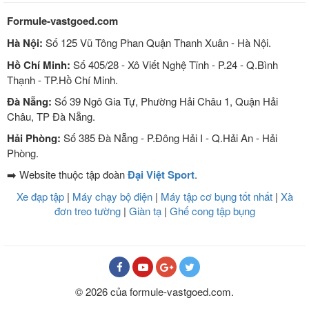
Formule-vastgoed.com
Hà Nội:
Số 125 Vũ Tông Phan Quận Thanh Xuân - Hà Nội.
Hồ Chí Minh:
Số 405/28 - Xô Viết Nghệ Tĩnh - P.24 - Q.Bình
Thạnh - TP.Hồ Chí Minh.
Đà Nẵng:
Số 39 Ngô Gia Tự, Phường Hải Châu 1, Quận Hải
Châu, TP Đà Nẵng.
Hải Phòng:
Số 385 Đà Nẵng - P.Đông Hải I - Q.Hải An - Hải
Phòng.
➡️ Website thuộc tập đoàn
Đại Việt Sport
.
Xe đạp tập
|
Máy chạy bộ điện
|
Máy tập cơ bụng tốt nhất
|
Xà
đơn treo tường
|
Giàn tạ
|
Ghế cong tập bụng
© 2026 của formule-vastgoed.com.