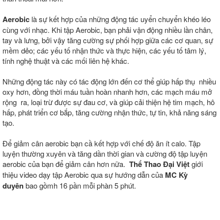
Aerobic
là sự kết hợp của những động tác uyển chuyển khéo léo
cùng với nhạc. Khi tập Aerobic, bạn phải vận động nhiều lần chân,
tay và lưng, bởi vậy tăng cường sự phối hợp giữa các cơ quan, sự
mềm dẻo; các yếu tố nhận thức và thực hiện, các yếu tố tâm lý,
tính nghệ thuật và các mối liên hệ khác.
Những động tác này có tác động lớn đến cơ thể giúp hấp thụ nhiều
oxy hơn, đồng thời máu tuần hoàn nhanh hơn, các mạch máu mở
rộng ra, loại trừ được sự đau cơ, và giúp cải thiện hệ tim mạch, hô
hấp, phát triển cơ bắp, tăng cường nhận thức, tự tin, khả năng sáng
tạo.
Để giảm cân aerobic bạn cầ kết hợp với chế độ ăn ít calo. Tập
luyện thường xuyên và tăng dần thời gian và cường độ tập luyện
aerobic của bạn để giảm cân hơn nữa.
Thể Thao Đại Việt
giới
thiệu video dạy tập Aerobic qua sự hướng dẫn của
MC Kỳ
duyên
bao gồmh 16 pần mỗi phàn 5 phút.