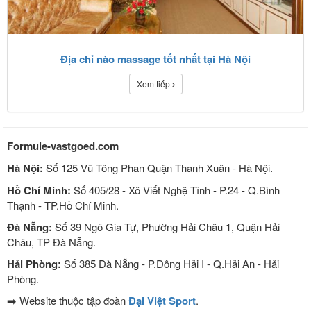
Địa chỉ nào massage tốt nhất tại Hà Nội
Xem tiếp
Formule-vastgoed.com
Hà Nội:
Số 125 Vũ Tông Phan Quận Thanh Xuân - Hà Nội.
Hồ Chí Minh:
Số 405/28 - Xô Viết Nghệ Tĩnh - P.24 - Q.Bình
Thạnh - TP.Hồ Chí Minh.
Đà Nẵng:
Số 39 Ngô Gia Tự, Phường Hải Châu 1, Quận Hải
Châu, TP Đà Nẵng.
Hải Phòng:
Số 385 Đà Nẵng - P.Đông Hải I - Q.Hải An - Hải
Phòng.
➡️ Website thuộc tập đoàn
Đại Việt Sport
.