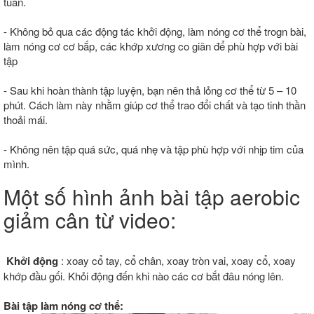
tuần.
- Không bỏ qua các động tác khởi động, làm nóng cơ thể trogn bài,
làm nóng cơ cơ bắp, các khớp xương co giãn để phù hợp với bài
tập
- Sau khi hoàn thành tập luyện, bạn nên thả lỏng cơ thể từ 5 – 10
phút. Cách làm này nhằm giúp cơ thể trao đổi chất và tạo tinh thần
thoải mái.
- Không nên tập quá sức, quá nhẹ và tập phù hợp với nhịp tim của
mình.
Một số hình ảnh bài tập aerobic
giảm cân từ video:
Khởi động
: xoay cổ tay, cổ chân, xoay tròn vai, xoay cổ, xoay
khớp đầu gối. Khỏi động đến khi nào các cơ bắt đâu nóng lên.
Bài tập làm nóng cơ thể: