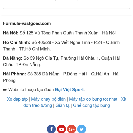
Formule-vastgoed.com
Hà Nội:
Số 125 Vũ Tông Phan Quận Thanh Xuân - Hà Nội.
Hồ Chí Minh:
Số 405/28 - Xô Viết Nghệ Tĩnh - P.24 - Q.Bình
Thạnh - TP.Hồ Chí Minh.
Đà Nẵng:
Số 39 Ngô Gia Tự, Phường Hải Châu 1, Quận Hải
Châu, TP Đà Nẵng.
Hải Phòng:
Số 385 Đà Nẵng - P.Đông Hải I - Q.Hải An - Hải
Phòng.
➡️ Website thuộc tập đoàn
Đại Việt Sport
.
Xe đạp tập
|
Máy chạy bộ điện
|
Máy tập cơ bụng tốt nhất
|
Xà
đơn treo tường
|
Giàn tạ
|
Ghế cong tập bụng