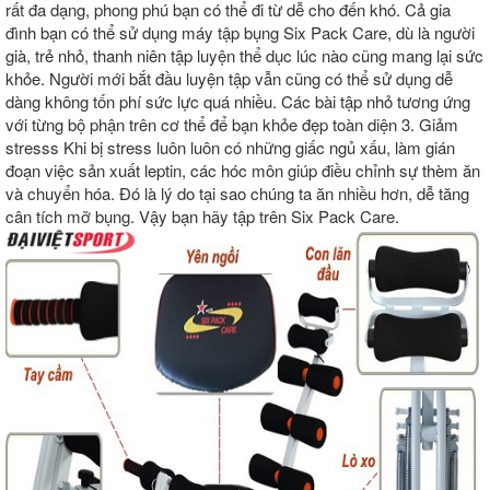
rất đa dạng, phong phú bạn có thể đi từ dễ cho đến khó. Cả gia
đình bạn có thể sử dụng máy tập bụng Six Pack Care, dù là người
già, trẻ nhỏ, thanh niên tập luyện thể dục lúc nào cũng mang lại sức
khỏe. Người mới bắt đầu luyện tập vẫn cũng có thể sử dụng dễ
dàng không tốn phí sức lực quá nhiều. Các bài tập nhỏ tương ứng
với từng bộ phận trên cơ thể để bạn khỏe đẹp toàn diện 3. Giảm
stresss Khi bị stress luôn luôn có những giấc ngủ xấu, làm gián
đoạn việc sản xuất leptin, các hóc môn giúp điều chỉnh sự thèm ăn
và chuyển hóa. Đó là lý do tại sao chúng ta ăn nhiều hơn, dễ tăng
cân tích mỡ bụng. Vậy bạn hãy tập trên Six Pack Care.