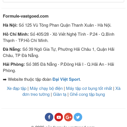
Formule-vastgoed.com
Hà Nội:
Số 125 Vũ Tông Phan Quận Thanh Xuân - Hà Nội.
Hồ Chí Minh:
Số 405/28 - Xô Viết Nghệ Tĩnh - P.24 - Q.Bình
Thạnh - TP.Hồ Chí Minh.
Đà Nẵng:
Số 39 Ngô Gia Tự, Phường Hải Châu 1, Quận Hải
Châu, TP Đà Nẵng.
Hải Phòng:
Số 385 Đà Nẵng - P.Đông Hải I - Q.Hải An - Hải
Phòng.
➡️ Website thuộc tập đoàn
Đại Việt Sport
.
Xe đạp tập
|
Máy chạy bộ điện
|
Máy tập cơ bụng tốt nhất
|
Xà
đơn treo tường
|
Giàn tạ
|
Ghế cong tập bụng