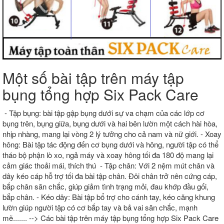
Một số bài tập trên máy tập
bụng tổng hợp Six Pack Care
- Tập bụng: bài tập gập bụng dưới sự va chạm của các lớp cơ
bụng trên, bụng giữa, bụng dưới và hai bên lườn một cách hài hòa,
nhịp nhàng, mang lại vòng 2 lý tưởng cho cả nam và nữ giới. - Xoay
hông: Bài tập tác động đến cơ bụng dưới và hông, người tập có thể
tháo bộ phận lò xo, ngả máy và xoay hông tối đa 180 độ mang lại
cảm giác thoải mái, thích thú - Tập chân: Với 2 nệm mút chân và
dây kéo cáp hỗ trợ tối đa bài tập chân. Đôi chân trở nên cứng cáp,
bắp chân săn chắc, giúp giảm tình trạng mỏi, đau khớp đầu gối,
bắp chân. - Kéo dây: Bài tập bổ trợ cho cánh tay, kéo căng khung
lườn giúp người tập có cơ bắp tay và bả vai săn chắc, mạnh
mẽ....... --> Các bài tập trên máy tập bụng tổng hợp Six Pack Care