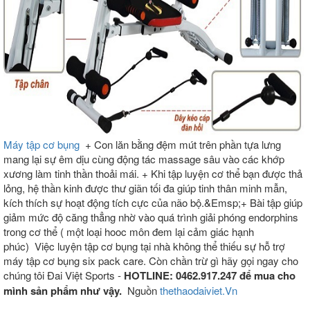
Máy tập cơ bụng
+ Con lăn bằng đệm mút trên phần tựa lưng
mang lại sự êm dịu cùng động tác massage sâu vào các khớp
xương làm tinh thần thoải mái. + Khi tập luyện cơ thể bạn được thả
lỏng, hệ thần kinh được thư giãn tối đa giúp tinh thân minh mẫn,
kích thích sự hoạt động tích cực của não bộ.&Emsp;+ Bài tập giúp
giảm mức độ căng thẳng nhờ vào quá trình giải phóng endorphins
trong cơ thể ( một loại hooc môn đem lại cảm giác hạnh
phúc)
Việc luyện tập cơ bụng tại nhà không thể thiếu sự hỗ trợ
máy tập cơ bụng six pack care. Còn chần trừ gì hãy gọi ngay cho
chúng tôi Đai Việt Sports -
HOTLINE:
0462.917.247
để mua cho
mình sản phẩm như vậy.
Nguồn
thethaodaiviet.Vn