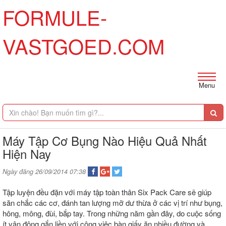
FORMULE-
VASTGOED.COM
Menu
Máy Tập Cơ Bụng Nào Hiệu Quả Nhất
Hiện Nay
Ngày đăng 26/09/2014 07:38
Tập luyện đều đặn với máy tập toàn thân Six Pack Care sẽ giúp
săn chắc các cơ, đánh tan lượng mỡ dư thừa ở các vị trí như bụng,
hông, mông, đùi, bắp tay. Trong những năm gần đây, do cuộc sống
ít vận động gắn liền với công việc bàn giấy ăn nhiều đường và