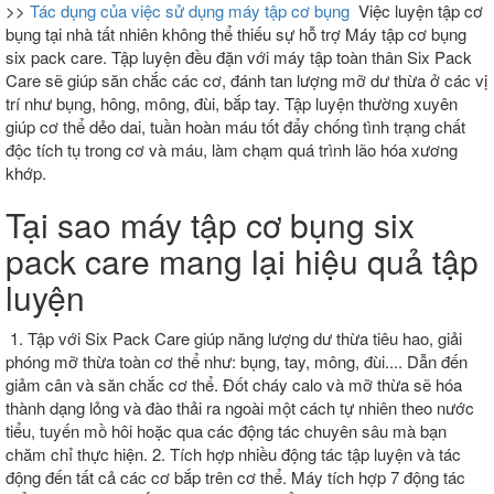
>>
Tác dụng của việc sử dụng máy tập cơ bụng
Việc luyện tập cơ
bụng tại nhà tất nhiên không thể thiếu sự hỗ trợ Máy tập cơ bụng
six pack care. Tập luyện đều đặn với máy tập toàn thân Six Pack
Care sẽ giúp săn chắc các cơ, đánh tan lượng mỡ dư thừa ở các vị
trí như bụng, hông, mông, đùi, bắp tay. Tập luyện thường xuyên
giúp cơ thể dẻo dai, tuần hoàn máu tốt đẩy chống tình trạng chất
độc tích tụ trong cơ và máu, làm chạm quá trình lão hóa xương
khớp.
Tại sao máy tập cơ bụng six
pack care mang lại hiệu quả tập
luyện
1. Tập với Six Pack Care giúp năng lượng dư thừa tiêu hao, giải
phóng mỡ thừa toàn cơ thể như: bụng, tay, mông, đùi.... Dẫn đến
giảm cân và săn chắc cơ thể. Đốt cháy calo và mỡ thừa sẽ hóa
thành dạng lỏng và đào thải ra ngoài một cách tự nhiên theo nước
tiểu, tuyến mồ hôi hoặc qua các động tác chuyên sâu mà bạn
chăm chỉ thực hiện. 2. Tích hợp nhiều động tác tập luyện và tác
động đến tất cả các cơ bắp trên cơ thể. Máy tích hợp 7 động tác