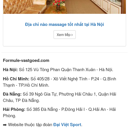
Địa chỉ nào massage tốt nhất tại Hà Nội
Xem tiếp
Formule-vastgoed.com
Hà Nội:
Số 125 Vũ Tông Phan Quận Thanh Xuân - Hà Nội.
Hồ Chí Minh:
Số 405/28 - Xô Viết Nghệ Tĩnh - P.24 - Q.Bình
Thạnh - TP.Hồ Chí Minh.
Đà Nẵng:
Số 39 Ngô Gia Tự, Phường Hải Châu 1, Quận Hải
Châu, TP Đà Nẵng.
Hải Phòng:
Số 385 Đà Nẵng - P.Đông Hải I - Q.Hải An - Hải
Phòng.
➡️ Website thuộc tập đoàn
Đại Việt Sport
.