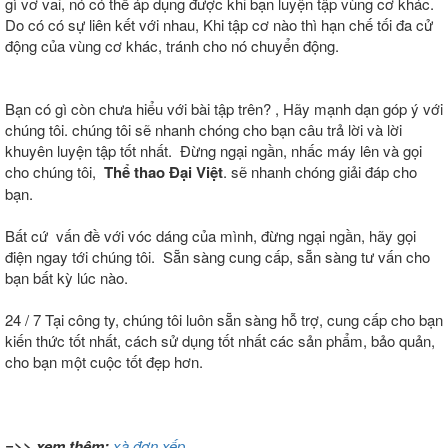
gì vơ vai, nó có thể áp dụng được khi bạn luyện tập vùng cơ khác.
Do có có sự liên kết với nhau, Khi tập cơ nào thì hạn chế tối đa cử
động của vùng cơ khác, tránh cho nó chuyển động.
Bạn có gì còn chưa hiểu với bài tập trên? , Hãy mạnh dạn góp ý với
chúng tôi. chúng tôi sẽ nhanh chóng cho bạn câu trả lời và lời
khuyên luyện tập tốt nhất. Đừng ngại ngần, nhấc máy lên và gọi
cho chúng tôi,
Thể thao Đại Việt
. sẽ nhanh chóng giải đáp cho
bạn.
Bất cứ vấn đề với vóc dáng của mình, đừng ngại ngần, hãy gọi
điện ngay tới chúng tôi. Sẵn sàng cung cấp, sẵn sàng tư vấn cho
bạn bất kỳ lúc nào.
24 / 7 Tại công ty, chúng tôi luôn sẵn sàng hỗ trợ, cung cấp cho bạn
kiến thức tốt nhất, cách sử dụng tốt nhất các sản phẩm, bảo quản,
cho bạn một cuộc tốt đẹp hơn.
=>> xem thêm:
xà đơn xếp