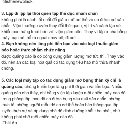
fitisthenewblack.
3. Lặp đi lặp lại thói quen tập thể dục nhàm chán
không phải là cách tốt nhất để giảm mỡ cơ thể và có được cơ săn
chắc. Việc thường xuyên thay đổi thói quen, vị trí và cách tập sẽ
khiến bạn hứng khởi hơn với việc giảm cân. Thay vì tập ở nhà bằng
máy, bạn có thể ra ngoài chạy bộ, đi bơi...
4. Bạn không nên lãng phí tiền bạc vào các loại thuốc giảm
béo hoặc thực phẩm chức năng
được quảng cáo là có công dụng giảm lượng mỡ tức thì. Thay vào
đó, nên ăn các loại hoa quả có tác dụng tiêu hao mỡ thừa nhanh
chóng.
5. Các loại máy tập có tác dụng giảm mỡ bụng thần kỳ chỉ là
quảng cáo,
chúng khiến bạn lãng phí thời gian và tiền bạc. Nhiều
quảng cáo cho thấy, chỉ bằng việc tập luyện một chiếc máy nào đó
trong phòng tập, bạn đã có được bụng sáu múi săn chắc, nhưng
thực tế, những người mẫu đó có cơ thể hoàn hảo thông qua tập
luyện thực sự và áp dụng chế độ dinh dưỡng khắt khe nhất, chứ
không phải nhờ một chiếc máy nào đó.
Thái An