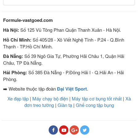
Formule-vastgoed.com
Hà Nội:
Số 125 Vũ Tông Phan Quận Thanh Xuân - Hà Nội.
Hồ Chí Minh:
Số 405/28 - Xô Viết Nghệ Tĩnh - P.24 - Q.Bình
Thạnh - TP.Hồ Chí Minh.
Đà Nẵng:
Số 39 Ngô Gia Tự, Phường Hải Châu 1, Quận Hải
Châu, TP Đà Nẵng.
Hải Phòng:
Số 385 Đà Nẵng - P.Đông Hải I - Q.Hải An - Hải
Phòng.
➡️ Website thuộc tập đoàn
Đại Việt Sport
.
Xe đạp tập
|
Máy chạy bộ điện
|
Máy tập cơ bụng tốt nhất
|
Xà
đơn treo tường
|
Giàn tạ
|
Ghế cong tập bụng