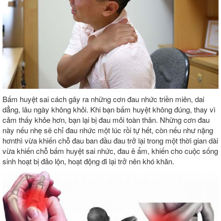
Bấm huyệt sai cách gây ra những cơn đau nhức triền miên, dai
dẳng, lâu ngày không khỏi. Khi bạn bấm huyệt không đúng, thay vì
cảm thấy khỏe hơn, bạn lại bị đau mỏi toàn thân. Những cơn đau
này nếu nhẹ sẽ chỉ đau nhức một lúc rồi tự hết, còn nếu như nặng
hơnthì vừa khiến chỗ đau ban đầu đau trở lại trong một thời gian dài
vừa khiến chỗ bấm huyệt sai nhức, đau ê ẩm, khiến cho cuộc sống
sinh hoạt bị đảo lộn, hoạt động đi lại trở nên khó khăn.