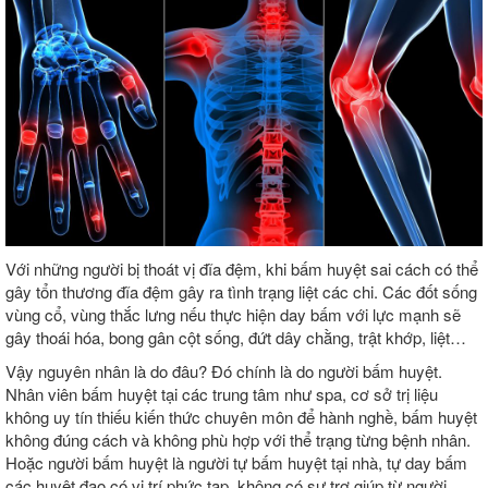
Với những người bị thoát vị đĩa đệm, khi bấm huyệt sai cách có thể
gây tổn thương đĩa đệm gây ra tình trạng liệt các chi. Các đốt sống
vùng cổ, vùng thắc lưng nếu thực hiện day bấm với lực mạnh sẽ
gây thoái hóa, bong gân cột sống, đứt dây chằng, trật khớp, liệt…
Vậy nguyên nhân là do đâu? Đó chính là do người bấm huyệt.
Nhân viên bấm huyệt tại các trung tâm như spa, cơ sở trị liệu
không uy tín thiếu kiến thức chuyên môn để hành nghề, bấm huyệt
không đúng cách và không phù hợp với thể trạng từng bệnh nhân.
Hoặc người bấm huyệt là người tự bấm huyệt tại nhà, tự day bấm
các huyệt đạo có vị trí phức tạp, không có sự trợ giúp từ người