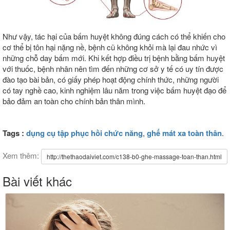
Như vậy, tác hại của bấm huyệt không đúng cách có thể khiến cho
cơ thể bị tôn hại nặng nề, bệnh cũ không khỏi mà lại đau nhức vì
những chỗ day bấm mới. Khi kết hợp điều trị bệnh bằng bấm huyệt
với thuốc, bệnh nhân nên tìm đến những cơ sở y tế có uy tín được
đào tạo bài bản, có giấy phép hoạt động chính thức, những người
có tay nghề cao, kinh nghiệm lâu năm trong việc bấm huyệt đạo để
bảo đảm an toàn cho chính bản thân mình.
Tags :
dụng cụ tập phục hồi chức năng
,
ghế mát xa toàn thân
.
Xem thêm:
http://thethaodaiviet.com/c138-b0-ghe-massage-toan-than.html
Bài viết khác