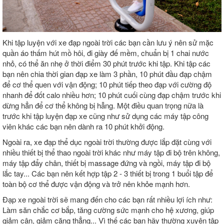
Khi tập luyện với xe đạp ngoài trời các bạn cần lưu ý nên sử mặc
quần áo thấm hút mồ hôi, đi giày đế mềm, chuẩn bị 1 chai nước
nhỏ, có thể ăn nhẹ ở thời điểm 30 phút trước khi tập. Khi tập các
bạn nên chia thời gian đạp xe làm 3 phần, 10 phút đầu đạp chậm
để cơ thể quen với vận động; 10 phút tiếp theo đạp với cường độ
nhanh để đốt calo nhiều hơn; 10 phút cuối cùng đạp chậm trước khi
dừng hẳn để cơ thể không bị hẫng. Một điều quan trọng nữa là
trước khi tập luyện đạp xe cũng như sử dụng các máy tập công
viên khác các bạn nên dành ra 10 phút khởi động.
Ngoài ra, xe đạp thể dục ngoài trời thường được lắp đặt cùng với
nhiều thiết bị thể thao ngoài trời khác như máy tập đi bộ trên không,
máy tập đẩy chân, thiết bị massage đứng và ngồi, máy tập đi bộ
lắc tay... Các bạn nên kết hợp tập 2 - 3 thiết bị trong 1 buổi tập để
toàn bộ cơ thể được vận động và trở nên khỏe mạnh hơn.
Đạp xe ngoài trời sẽ mang đến cho các bạn rất nhiều lợi ích như:
Làm săn chắc cơ bắp, tăng cường sức mạnh cho hệ xương, giúp
giảm cân, giảm căng thẳng... Vì thế các bạn hãy thường xuyên tập